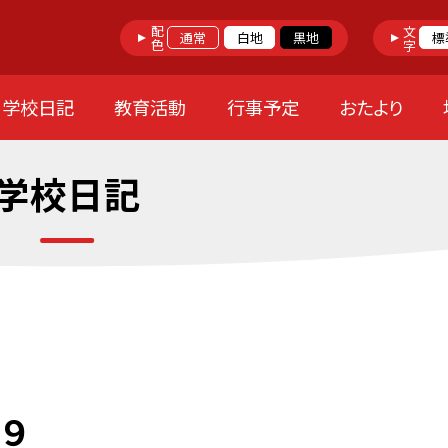
配色
文字
通常
白地
黒地
標
学校日記
教育活動
行事予定
おたより
学校日記
９