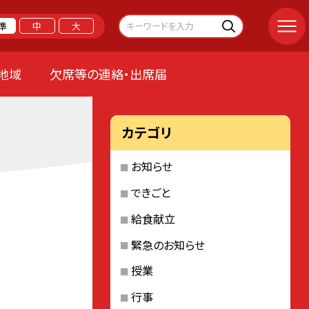
準
中
大
地域
欠席等の連絡・出席届
カテゴリ
お知らせ
できごと
給食献立
緊急のお知らせ
授業
行事