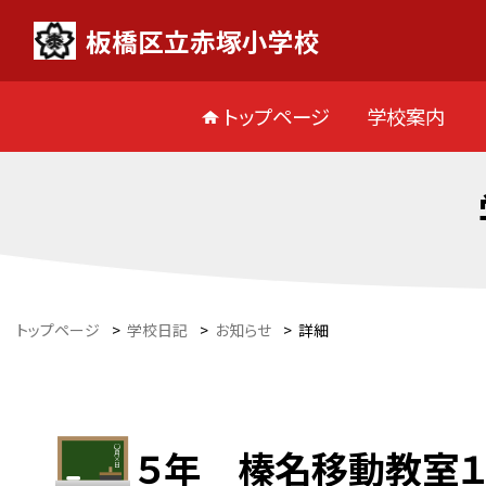
板橋区立赤塚小学校
トップページ
学校案内
トップページ
>
学校日記
>
お知らせ
>
詳細
５年 榛名移動教室１