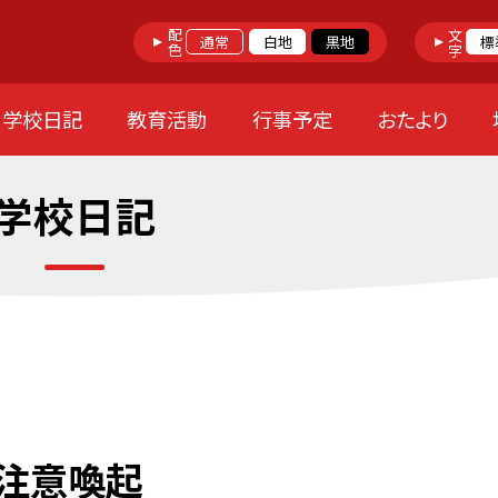
配色
文字
通常
白地
黒地
標
学校日記
教育活動
行事予定
おたより
学校日記
る注意喚起