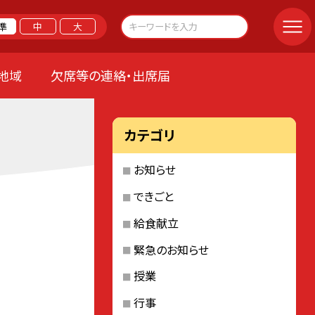
準
中
大
地域
欠席等の連絡・出席届
カテゴリ
お知らせ
できごと
給食献立
緊急のお知らせ
授業
行事