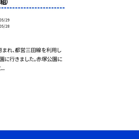
5組）
05/29
05/28
恵まれ、都営三田線を利用し
公園に行きました。赤塚公園に
..