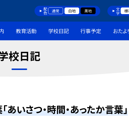
配色
文字
通常
白地
黒地
標
内
教育活動
学校日記
行事予定
おたよ
学校日記
「あいさつ・時間・あったか言葉」