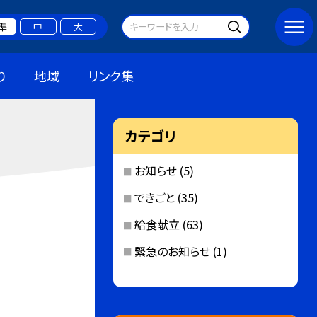
準
中
大
り
地域
リンク集
カテゴリ
お知らせ
(5)
できごと
(35)
給食献立
(63)
緊急のお知らせ
(1)