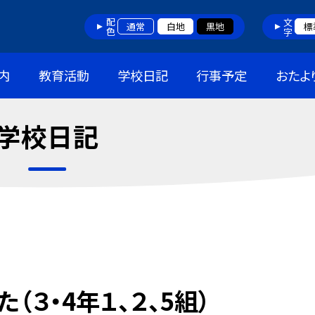
配色
文字
通常
白地
黒地
標
内
教育活動
学校日記
行事予定
おたよ
学校日記
３・4年１、２、5組）