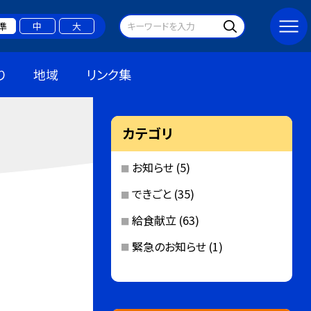
準
中
大
り
地域
リンク集
カテゴリ
お知らせ
(5)
できごと
(35)
給食献立
(63)
緊急のお知らせ
(1)