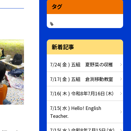
タグ
新着記事
7/24( 金 ) 五組 夏野菜の収穫
7/17( 金 ) 五組 倉渕移動教室
7/16( 木 ) 令和8年7月16日（木）
7/15( 水 ) Hello! English
Teacher.
7/15( 水 ) 令和8年７月15日（水）