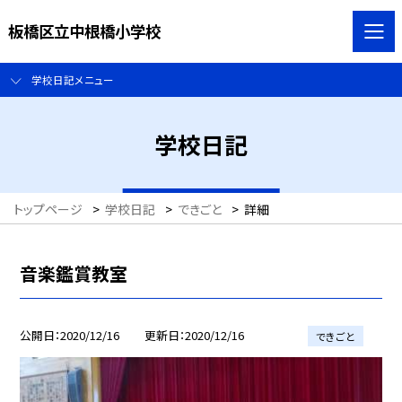
板橋区立中根橋小学校
学校日記メニュー
学校日記
トップページ
>
学校日記
>
できごと
>
詳細
音楽鑑賞教室
公開日
2020/12/16
更新日
2020/12/16
できごと