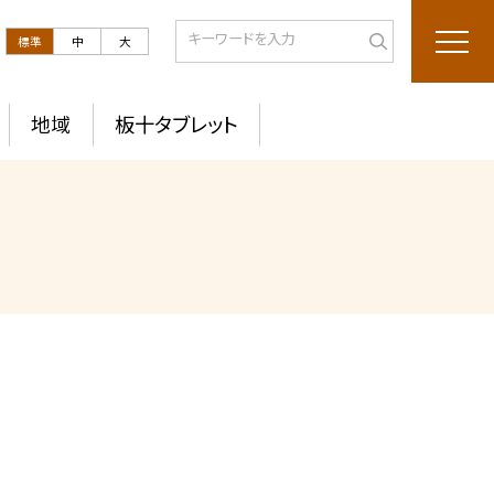
標準
中
大
地域
板十タブレット