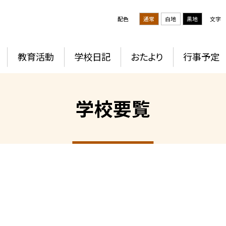
配色
通常
白地
黒地
文字
教育活動
学校日記
おたより
行事予定
学校要覧