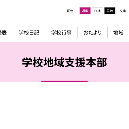
配色
通常
白地
黒地
文字
発表
学校日記
学校行事
おたより
地域
学校地域支援本部