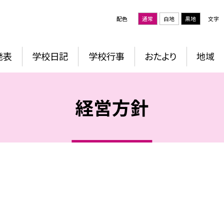
配色
通常
白地
黒地
文字
発表
学校日記
学校行事
おたより
地域
経営方針