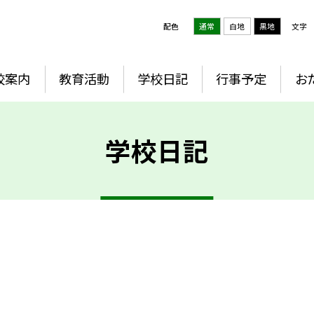
配色
通常
白地
黒地
文字
校案内
教育活動
学校日記
行事予定
お
学校日記