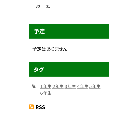
30
31
予定
予定はありません
タグ
１年生
２年生
３年生
４年生
５年生
６年生
RSS