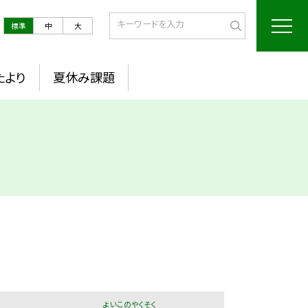
標準
中
大
たより
夏休み課題
よいこのやくそく