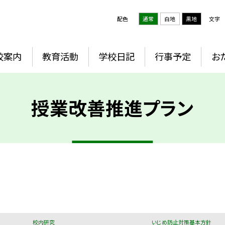
配色
通常
白地
黒地
文字
校案内
教育活動
学校日記
行事予定
お
授業改善推進プラン
校内研究
いじめ防止対策基本方針