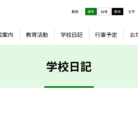
配色
通常
白地
黒地
文字
校案内
教育活動
学校日記
行事予定
お
学校日記