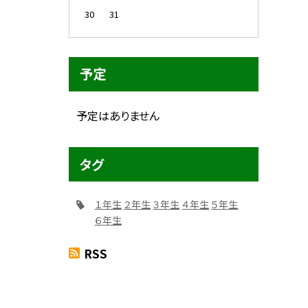
30
31
予定
予定はありません
タグ
１年生
２年生
３年生
４年生
５年生
６年生
RSS