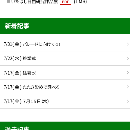
いたばし自由研究作品展
(1 MB)
PDF
新着記事
7/31( 金 ) パレードに向けてっ！
7/22( 水 ) 終業式
7/17( 金 ) 猛暑っ！
7/17( 金 ) たたき染めで調べる
7/17( 金 ) ７月１５日（水）
過去記事