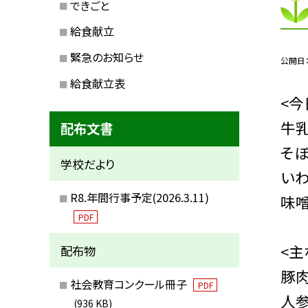
できごと
給食献立
緊急のお知らせ
公開日
給食献立表
<今
牛
配布文書
そ
学校だより
い
R8.年間行事予定(2026.3.11)
味
PDF
<主
配布物
豚肉
社会教育コンクール冊子
PDF
人参
(936 KB)