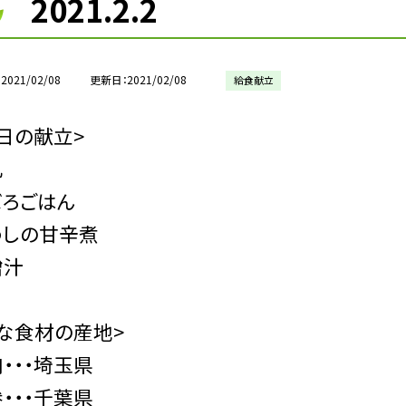
2021.2.2
2021/02/08
更新日
2021/02/08
給食献立
日の献立>
乳
ぼろごはん
わしの甘辛煮
噌汁
な食材の産地>
・・・埼玉県
・・・千葉県