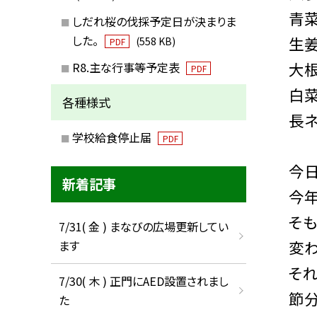
青菜
しだれ桜の伐採予定日が決まりま
した。
生姜
(558 KB)
PDF
大根
R8.主な行事等予定表
PDF
白菜
各種様式
長ネ
学校給食停止届
PDF
今
新着記事
今年
そ
7/31( 金 ) まなびの広場更新してい
変
ます
それ
7/30( 木 ) 正門にAED設置されまし
節分
た