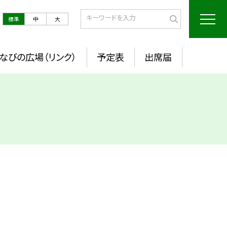
標準
中
大
なびの広場（リンク）
予定表
出席届