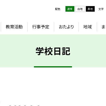
配色
通常
白地
黒地
文字
教育活動
行事予定
おたより
地域
ま
学校日記