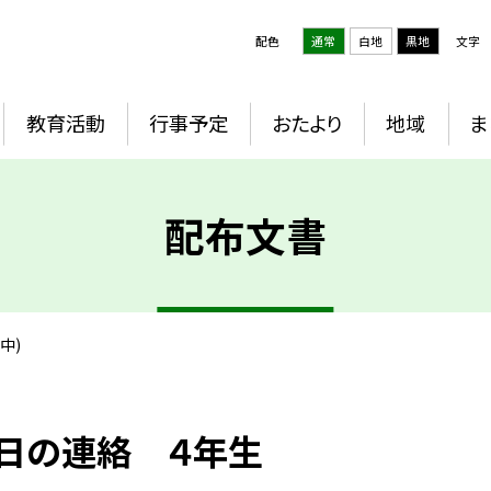
配色
通常
白地
黒地
文字
教育活動
行事予定
おたより
地域
ま
配布文書
中)
日の連絡 ４年生