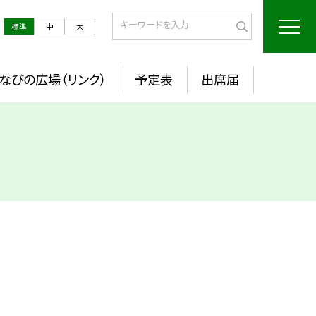
標準
中
大
なびの広場（リンク）
予定表
出席届