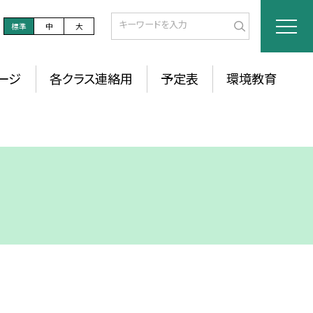
標準
中
大
ージ
各クラス連絡用
予定表
環境教育