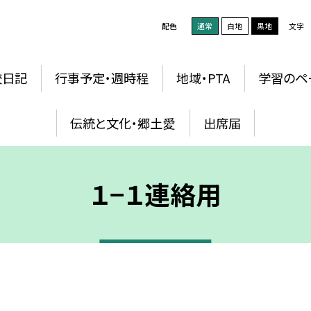
配色
通常
白地
黒地
文字
校日記
行事予定・週時程
地域・PTA
学習のペ
伝統と文化・郷土愛
出席届
１−１連絡用