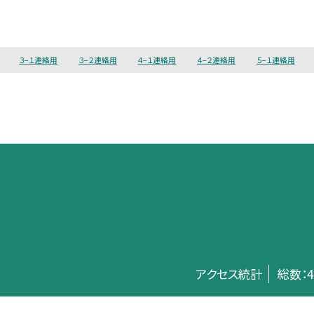
３−１連絡用
３−２連絡用
４−１連絡用
４−２連絡用
５−１連絡用
アクセス統計
総数：
4
©板橋区立中台小学校