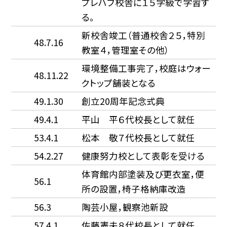
プレハブ校舎に１５学級で学習す
る。
新校舎竣工（普通校舎２５，特別
48.7.16
教室４，管理室その他）
環境整備工事完了，校庭はウォー
48.11.22
クトップ舗装となる
49.1.30
創立20周年記念式典
49.4.1
平山 平６代校長として就任
53.4.1
松本 敬７代校長として就任
54.2.27
健康努力校として表彰を受ける
体育館内部塗装及び更衣室，便
56.1
所の設置，椅子格納庫改造
56.3
陶芸小屋，観察池新設
57.4.1
佐藤憲夫８代校長として就任