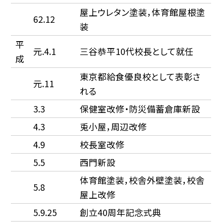
屋上ウレタン塗装，体育館屋根塗
62.12
装
平
元.4.1
三谷恭平10代校長として就任
成
東京都給食優良校として表彰さ
元.11
れる
3.3
保健室改修・防災備蓄倉庫新設
4.3
兎小屋，周辺改修
4.9
校長室改修
5.5
西門新設
体育館塗装，校舎外壁塗装，校舎
5.8
屋上改修
5.9.25
創立40周年記念式典