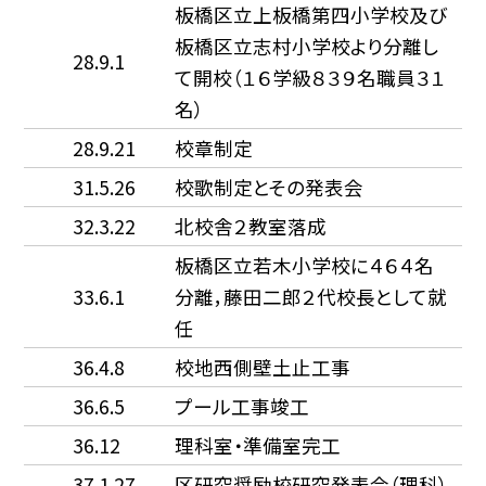
板橋区立上板橋第四小学校及び
板橋区立志村小学校より分離し
28.9.1
て開校（１６学級８３９名職員３１
名）
28.9.21
校章制定
31.5.26
校歌制定とその発表会
32.3.22
北校舎２教室落成
板橋区立若木小学校に４６４名
33.6.1
分離，藤田二郎２代校長として就
任
36.4.8
校地西側壁土止工事
36.6.5
プール工事竣工
36.12
理科室・準備室完工
37.1.27
区研究奨励校研究発表会（理科）