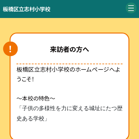
板橋区立志村小学校
来訪者の方へ
板橋区立志村小学校のホームページへよ
うこそ！
～本校の特色～
「子供の多様性を力に変える
城址にたつ歴
史ある学校」