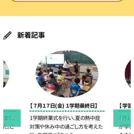
新着記事
【 ７月１７日(金) １学期最終日】
【 学
集まり、
1学期終業式を行い、夏の熱中症
7月1
した。こ
対策や休み中の過ごし方を考えた
が学び