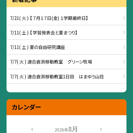
7/21( 火 ) 【 ７月１７日(金) １学期最終日】
7/11( 土 ) 【 学習発表会と夏まつり】
7/11( 土 ) 夏の自由研究講座
7/7( 火 ) 連合倉渕移動教室 グリーン牧場
7/7( 火 ) 連合倉渕移動教室1日目 はまゆう山荘
カレンダー
8月
2026年