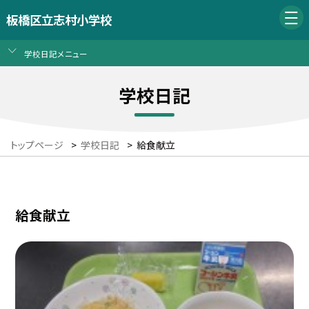
板橋区立志村小学校
学校日記メニュー
学校日記
トップページ
>
学校日記
>
給食献立
給食献立