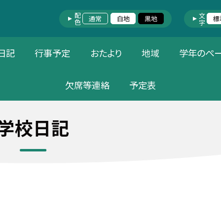
配色
文字
通常
白地
黒地
標
日記
行事予定
おたより
地域
学年のぺ
欠席等連絡
予定表
学校日記