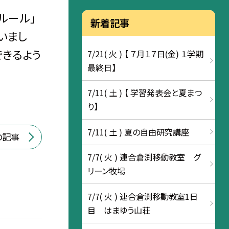
ルール」
新着記事
いまし
できるよう
7/21( 火 ) 【 ７月１７日(金) １学期
最終日】
7/11( 土 ) 【 学習発表会と夏まつ
り】
7/11( 土 ) 夏の自由研究講座
の記事
7/7( 火 ) 連合倉渕移動教室 グ
リーン牧場
7/7( 火 ) 連合倉渕移動教室1日
目 はまゆう山荘