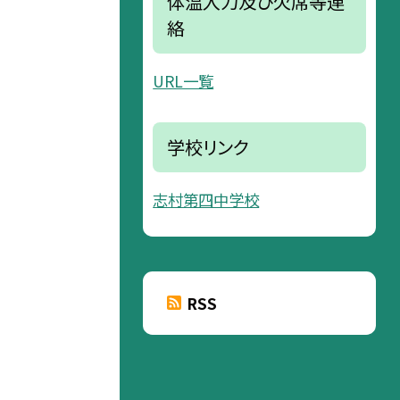
体温入力及び欠席等連
絡
URL一覧
学校リンク
志村第四中学校
RSS