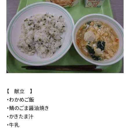
【 献立 】
・わかめご飯
・鯖のごま醤油焼き
・かきたま汁
・牛乳