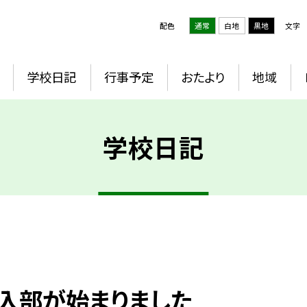
配色
通常
白地
黒地
文字
学校日記
行事予定
おたより
地域
学校日記
入部が始まりました