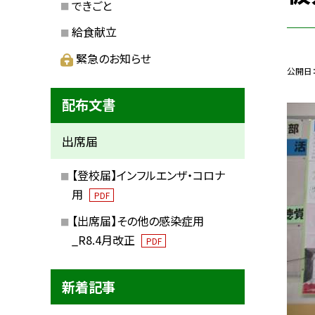
できごと
給食献立
緊急のお知らせ
公開日
配布文書
出席届
【登校届】インフルエンザ・コロナ
用
PDF
【出席届】その他の感染症用
_R8.4月改正
PDF
新着記事