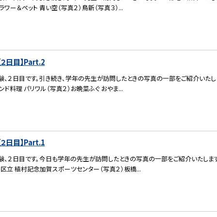
ラワー＆ペット 青い空（写真２）鳥新（写真３）...
日目】Part.2
験、２日目です。引き続き、学年の先生が訪問したときの写真の一部をご紹介いたし
ンド料理 パリワル（写真２）お晩菜ふぐ おやま...
日目】Part.1
験、２日目です。今日も学年の先生が訪問したときの写真の一部をご紹介いたします
橋区立 植村記念加賀スポーツセンター（写真２）板橋...