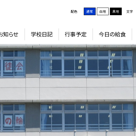
配色
通常
白地
黒地
文字
お知らせ
学校日記
行事予定
今日の給食