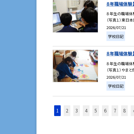
８年職場体験【１
８年生の職場体
（写真１）東日本
2026/07/21
学校日記
８年職場体験【１
８年生の職場体
（写真１）やまと
2026/07/21
学校日記
1
2
3
4
5
6
7
8