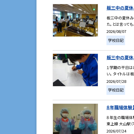
板三中の夏休み【
板三中の夏休み
た。とは言っても
2026/08/07
学校日記
板三中の夏休み【
１学期の平日は
い。 タイトルは
2026/07/28
学校日記
８年職場体験【３
８年生の職場体
東上線 大山駅（
2026/07/24