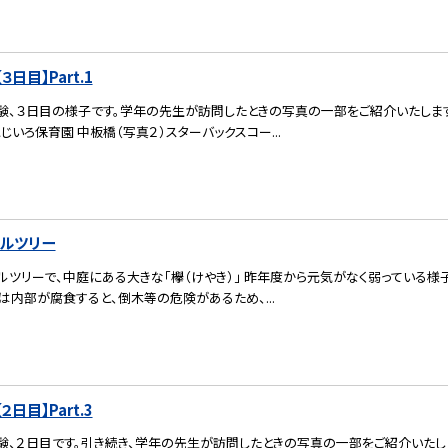
日目】Part.1
験、３日目の様子です。学年の先生が訪問したときの写真の一部をご紹介いたします
にじいろ保育園 中板橋（写真２）スターバックスコー...
ボルツリー
ツリーで、中庭にある大きな「欅（けやき）」 昨年度から元気がなく弱っている様
は内部が腐食すると、倒木等の危険があるため、...
日目】Part.3
験、２日目です。引き続き、学年の先生が訪問したときの写真の一部をご紹介いたし