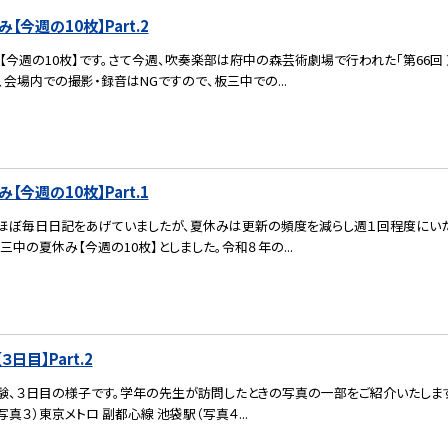
今週の10枚】Part.2
【今週の10枚】です。さて今週、吹奏楽部は府中の森芸術劇場で行われた「第66回
、会場内での撮影・録音はNGですので、板三中での...
今週の10枚】Part.1
ほぼ毎日日記をあげていましたが、夏休みは更新の頻度を減らし週１回程度にいた
板三中の夏休み【今週の10枚】としました。令和８年の...
日目】Part.2
験、３日目の様子です。学年の先生が訪問したときの写真の一部をご紹介いたします
写真３）東京メトロ 副都心線 池袋駅（写真４...