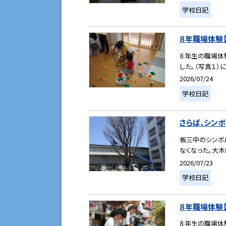
学校日記
８年職場体験【３
８年生の職場体
した。（写真１）
2026/07/24
学校日記
さらば、シン
板三中のシンボル
なくなった。大木
2026/07/23
学校日記
８年職場体験【２
８年生の職場体