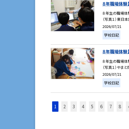
８年職場体験【１
８年生の職場体
（写真１）東日本
2026/07/21
学校日記
８年職場体験【１
８年生の職場体
（写真１）やまと
2026/07/21
学校日記
1
2
3
4
5
6
7
8