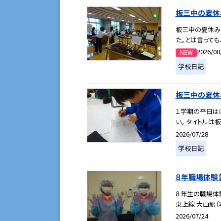
板三中の夏休み【
板三中の夏休み
た。とは言っても
2026/08
学校日記
板三中の夏休み【
１学期の平日は
い。 タイトルは
2026/07/28
学校日記
８年職場体験【３
８年生の職場体
東上線 大山駅（
2026/07/24