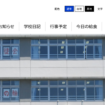
配色
通常
白地
黒地
文字
お知らせ
学校日記
行事予定
今日の給食