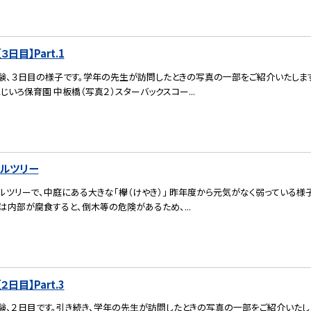
日目】Part.1
験、３日目の様子です。学年の先生が訪問したときの写真の一部をご紹介いたします
にじいろ保育園 中板橋（写真２）スターバックスコー...
ボルツリー
ツリーで、中庭にある大きな「欅（けやき）」 昨年度から元気がなく弱っている様
は内部が腐食すると、倒木等の危険があるため、...
日目】Part.3
験、２日目です。引き続き、学年の先生が訪問したときの写真の一部をご紹介いたし