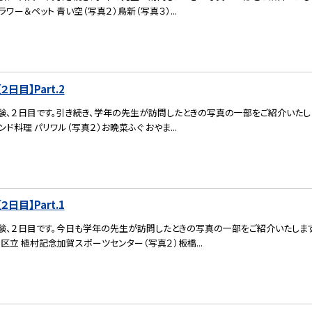
ラワー＆ペット 青い空（写真２）鳥新（写真３）...
日目】Part.2
験、２日目です。引き続き、学年の先生が訪問したときの写真の一部をご紹介いたし
ンド料理 パリワル（写真２）お晩菜ふぐ おやま...
日目】Part.1
験、２日目です。今日も学年の先生が訪問したときの写真の一部をご紹介いたします
橋区立 植村記念加賀スポーツセンター（写真２）板橋...