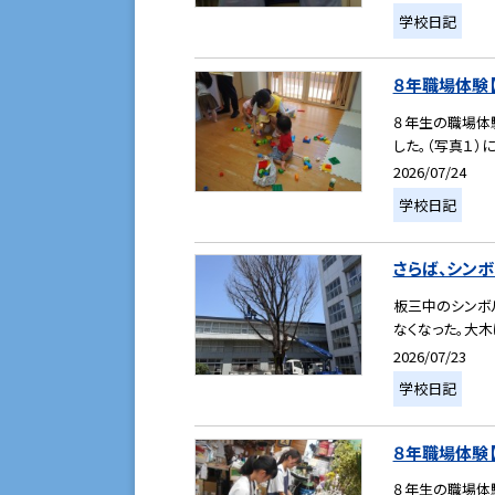
学校日記
８年職場体験【３
８年生の職場体
した。（写真１）
2026/07/24
学校日記
さらば、シン
板三中のシンボル
なくなった。大木
2026/07/23
学校日記
８年職場体験【２
８年生の職場体