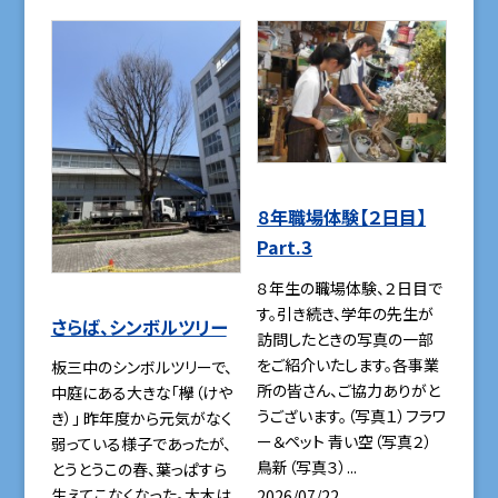
８年職場体験【２日目】
Part.3
８年生の職場体験、２日目で
す。引き続き、学年の先生が
さらば、シンボルツリー
訪問したときの写真の一部
をご紹介いたします。各事業
板三中のシンボルツリーで、
所の皆さん、ご協力ありがと
中庭にある大きな「欅（けや
うございます。（写真１）フラワ
き）」 昨年度から元気がなく
ー＆ペット 青い空（写真２）
弱っている様子であったが、
鳥新（写真３）...
とうとうこの春、葉っぱすら
生えてこなくなった。大木は
2026/07/22