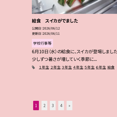
給食 スイカがでました
公開日
2026/06/12
更新日
2026/06/11
学校行事等
6月10日（水）の給食に、スイカが登場しました
少しずつ暑さが増していく季節に...
１年生
２年生
３年生
４年生
５年生
６年生
給食
1
2
3
4
»