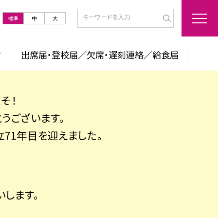
標準
中
大
ク
出席届・登校届／欠席・遅刻連絡／給食届
そ！
うございます。
立71年目を迎えました。
いします。