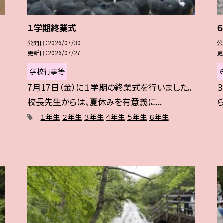
１学期終業式
公開日
2026/07/30
公
更新日
2026/07/27
更
学校行事等
7月17日（金）に１学期の終業式を行いました。
校長先生からは、夏休みを有意義に...
１年生
２年生
３年生
４年生
５年生
６年生