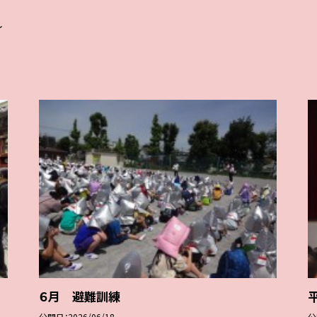
れ
６月 避難訓練
公開日
2026/06/18
公