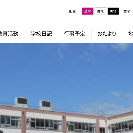
配色
通常
白地
黒地
文字
教育活動
学校日記
行事予定
おたより