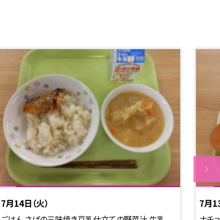
7月14日（火）
7月1
ごはん さばの三味焼き豆乳仕立ての野菜汁 牛乳
ナチョ