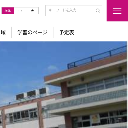
標準
中
大
地域
学習のページ
予定表