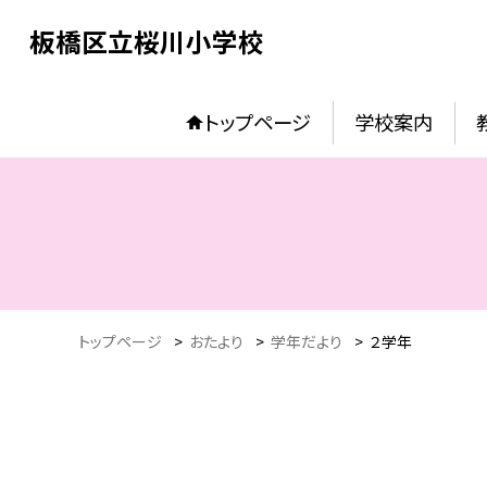
板橋区立桜川小学校
トップページ
学校案内
トップページ
>
おたより
>
学年だより
>
２学年