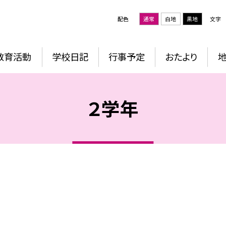
配色
通常
白地
黒地
文字
教育活動
学校日記
行事予定
おたより
２学年