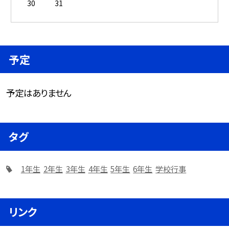
30
31
予定
予定はありません
タグ
1年生
2年生
3年生
4年生
5年生
6年生
学校行事
リンク