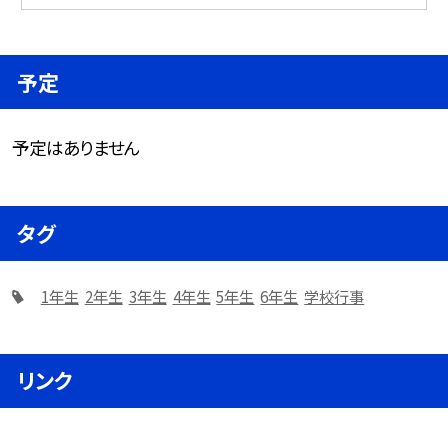
予定
予定はありません
タグ
1年生
2年生
3年生
4年生
5年生
6年生
学校行事
リンク