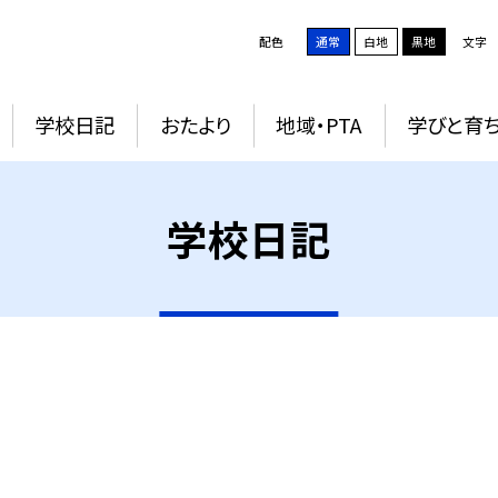
配色
通常
白地
黒地
文字
学校日記
おたより
地域・PTA
学びと育
学校日記