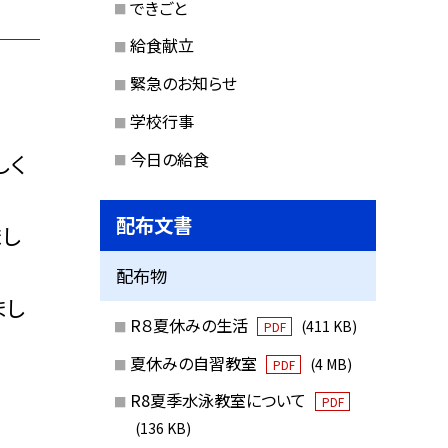
できごと
給食献立
緊急のお知らせ
学校行事
今日の給食
しく
配布文書
まし
配布物
まし
R８夏休みの生活
(411 KB)
PDF
夏休みの自習教室
(4 MB)
PDF
R8夏季水泳教室について
PDF
(136 KB)