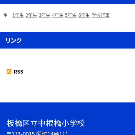
1年生
2年生
3年生
4年生
5年生
6年生
学校行事
リンク
RSS
板橋区立中根橋小学校
〒173-0015 栄町14番1号