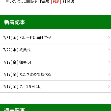
いたばし自由研究作品展
(1 MB)
PDF
新着記事
7/31( 金 ) パレードに向けてっ！
7/22( 水 ) 終業式
7/17( 金 ) 猛暑っ！
7/17( 金 ) たたき染めで調べる
7/17( 金 ) ７月１５日（水）
過去記事