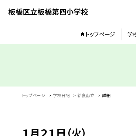
板橋区立板橋第四小学校
トップページ
学
トップページ
>
学校日記
>
給食献立
>
詳細
１月２１日（火）