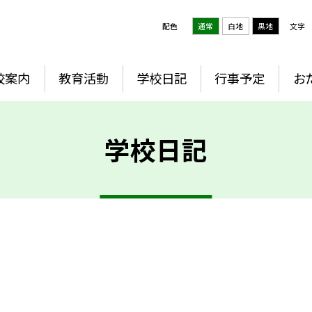
配色
通常
白地
黒地
文字
校案内
教育活動
学校日記
行事予定
お
学校日記