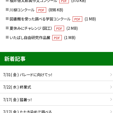
櫻井徳太郎賞作文コンクール
(570 KB)
PDF
川柳コンクール
(898 KB)
PDF
図書館を使った調べる学習コンクール
(1 MB)
PDF
夏休みにチャレンジ（図工）
(2 MB)
PDF
いたばし自由研究作品展
(1 MB)
PDF
新着記事
7/31( 金 ) パレードに向けてっ！
7/22( 水 ) 終業式
7/17( 金 ) 猛暑っ！
7/17( 金 ) たたき染めで調べる