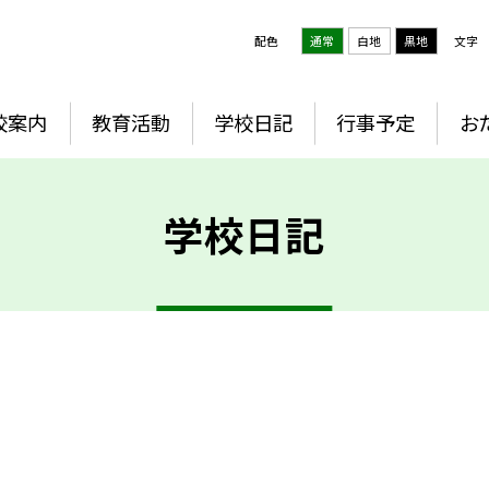
配色
通常
白地
黒地
文字
校案内
教育活動
学校日記
行事予定
お
学校日記