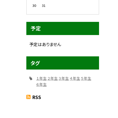
30
31
予定
予定はありません
タグ
１年生
２年生
３年生
４年生
５年生
６年生
RSS