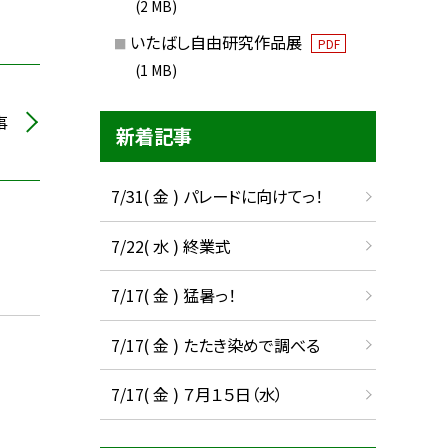
(2 MB)
いたばし自由研究作品展
PDF
(1 MB)
事
新着記事
7/31( 金 ) パレードに向けてっ！
7/22( 水 ) 終業式
7/17( 金 ) 猛暑っ！
7/17( 金 ) たたき染めで調べる
7/17( 金 ) ７月１５日（水）