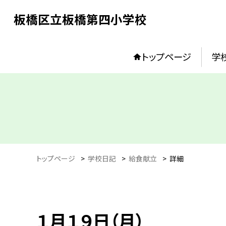
板橋区立板橋第四小学校
トップページ
学
トップページ
>
学校日記
>
給食献立
>
詳細
１月１９日（月）