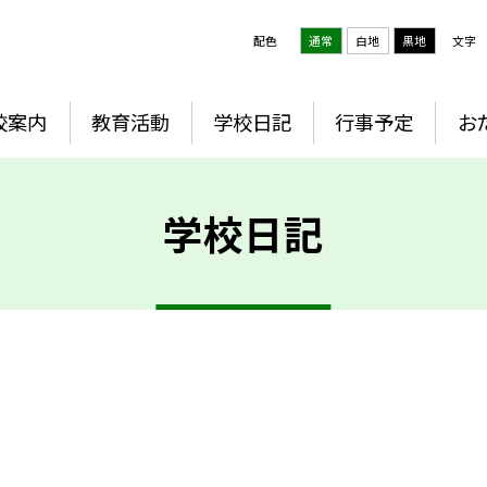
配色
通常
白地
黒地
文字
校案内
教育活動
学校日記
行事予定
お
学校日記