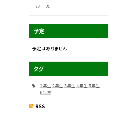
30
31
予定
予定はありません
タグ
１年生
２年生
３年生
４年生
５年生
６年生
RSS