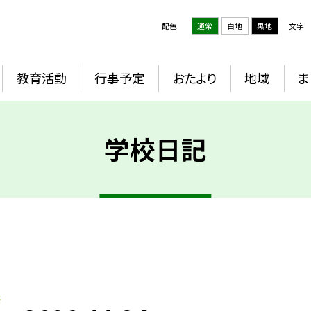
配色
通常
白地
黒地
文字
教育活動
行事予定
おたより
地域
ま
学校日記