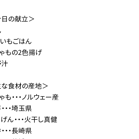
今日の献立＞
乳
といもごはん
ゃもの2色揚げ
野汁
主な食材の産地＞
ゃも・・・ノルウェー産
・・・埼玉県
げん・・・火干し真健
・・・長崎県