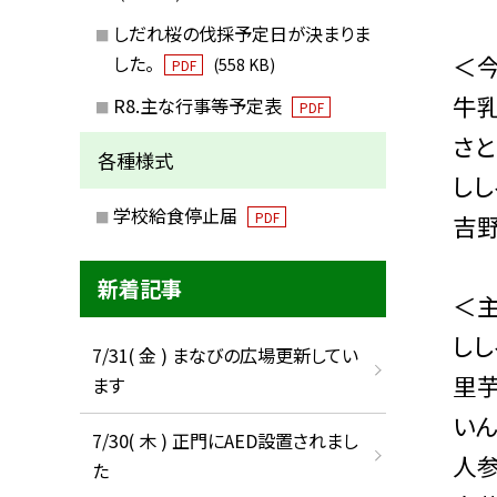
しだれ桜の伐採予定日が決まりま
＜
した。
(558 KB)
PDF
牛
R8.主な行事等予定表
PDF
さ
各種様式
しし
学校給食停止届
PDF
吉
新着記事
＜
しし
7/31( 金 ) まなびの広場更新してい
里芋
ます
いん
7/30( 木 ) 正門にAED設置されまし
人参
た