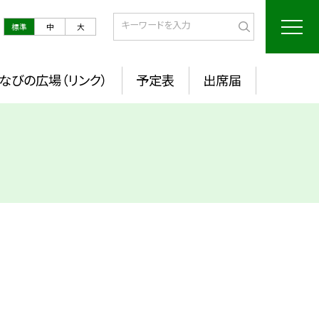
標準
中
大
なびの広場（リンク）
予定表
出席届