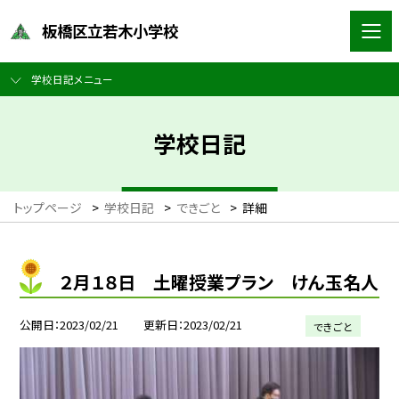
板橋区立若木小学校
学校日記メニュー
学校日記
トップページ
>
学校日記
>
できごと
>
詳細
２月１８日 土曜授業プラン けん玉名人
公開日
2023/02/21
更新日
2023/02/21
できごと