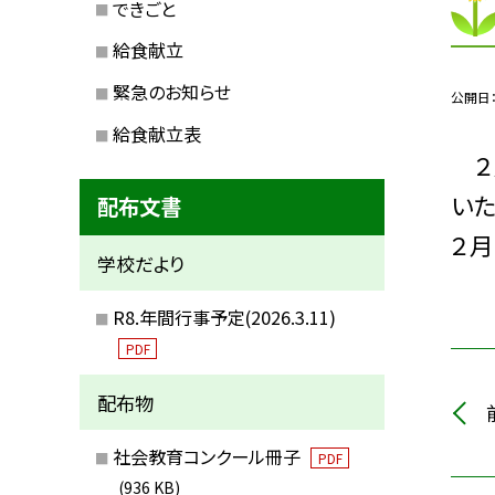
できごと
給食献立
緊急のお知らせ
公開日
給食献立表
２
い
配布文書
２
学校だより
R8.年間行事予定(2026.3.11)
PDF
配布物
社会教育コンクール冊子
PDF
(936 KB)