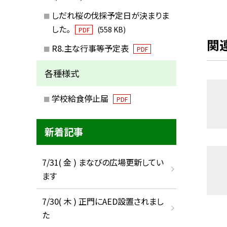
しだれ桜の伐採予定日が決まりま
した。
(558 KB)
PDF
関
R8.主な行事等予定表
PDF
各種様式
学校給食停止届
PDF
新着記事
7/31( 金 ) まなびの広場更新してい
ます
7/30( 木 ) 正門にAED設置されまし
た