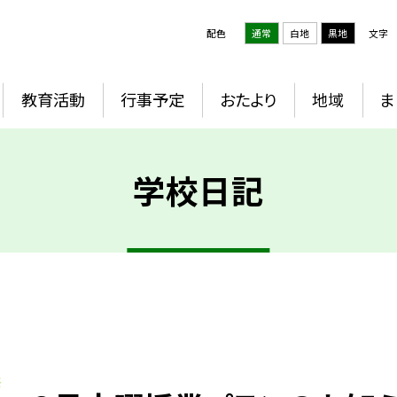
配色
通常
白地
黒地
文字
教育活動
行事予定
おたより
地域
ま
学校日記