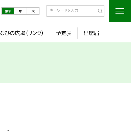
標準
中
大
なびの広場（リンク）
予定表
出席届