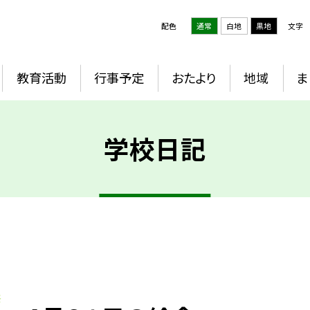
配色
通常
白地
黒地
文字
教育活動
行事予定
おたより
地域
ま
学校日記