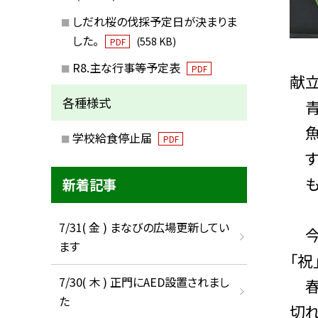
しだれ桜の伐採予定日が決まりま
した。
(558 KB)
PDF
R8.主な行事等予定表
PDF
献
各種様式
青
魚
学校給食停止届
PDF
す
も
新着記事
7/31( 金 ) まなびの広場更新してい
今日
ます
「祝
7/30( 木 ) 正門にAED設置されまし
春
た
切れ