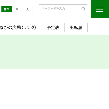
標準
中
大
なびの広場（リンク）
予定表
出席届