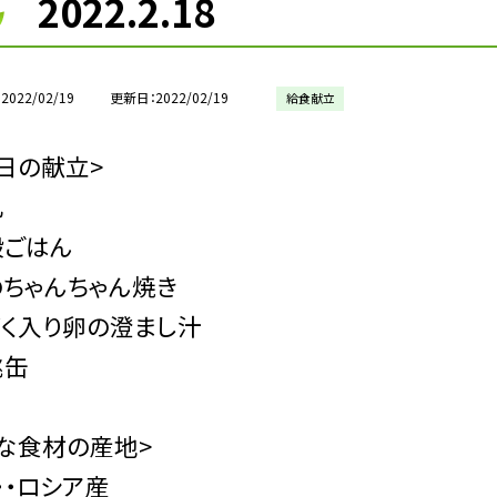
2022.2.18
2022/02/19
更新日
2022/02/19
給食献立
日の献立>
乳
穀ごはん
ちゃんちゃん焼き
ずく入り卵の澄まし汁
桃缶
な食材の産地>
・・ロシア産