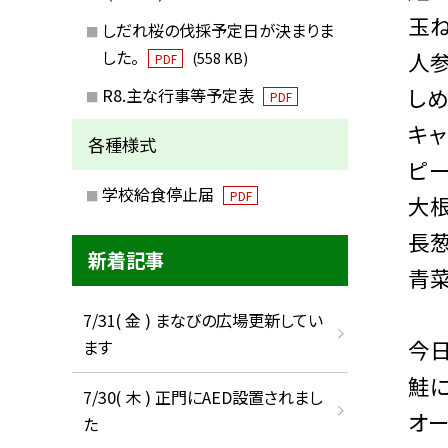
玉ね
しだれ桜の伐採予定日が決まりま
した。
人参
(558 KB)
PDF
しめ
R8.主な行事等予定表
PDF
キャ
各種様式
ピー
学校給食停止届
PDF
大根
長葱
新着記事
青菜
7/31( 金 ) まなびの広場更新してい
今
ます
鮭に
7/30( 木 ) 正門にAED設置されまし
オー
た