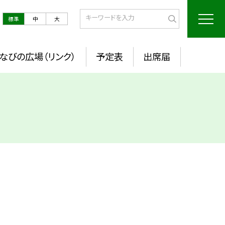
標準
中
大
なびの広場（リンク）
予定表
出席届