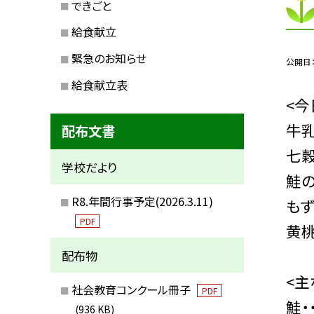
できごと
給食献立
緊急のお知らせ
公開日
給食献立表
<今
牛
配布文書
七
学校だより
鮭の
R8.年間行事予定(2026.3.11)
も
PDF
黄
配布物
<主
社会教育コンクール冊子
PDF
鮭・
(936 KB)