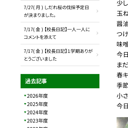
少
7/27( 月 ) しだれ桜の伐採予定日
玉ね
が決まりました。
醤油
7/17( 金 ) 【校長日記】一人一人に
つけ
コメントを添えて
味
7/17( 金 ) 【校長日記】１学期ありが
今
とうございました
ま
春キ
過去記事
季
小
2026年度
2025年度
今日
2024年度
2023年度