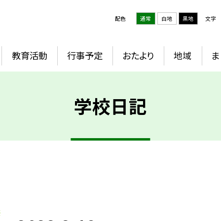
配色
通常
白地
黒地
文字
教育活動
行事予定
おたより
地域
ま
学校日記