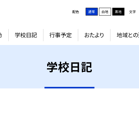
配色
通常
白地
黒地
文字
動
学校日記
行事予定
おたより
地域との
学校日記