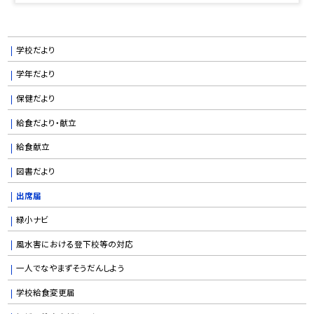
学校だより
学年だより
保健だより
給食だより・献立
給食献立
図書だより
出席届
緑小ナビ
風水害における登下校等の対応
一人でなやまずそうだんしよう
学校給食変更届