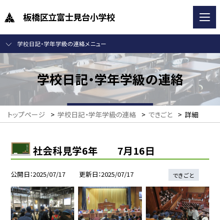
板橋区立富士見台小学校
学校日記・学年学級の連絡メニュー
学校日記・学年学級の連絡
トップページ
>
学校日記・学年学級の連絡
>
できごと
>
詳細
社会科見学6年 7月16日
公開日
2025/07/17
更新日
2025/07/17
できごと