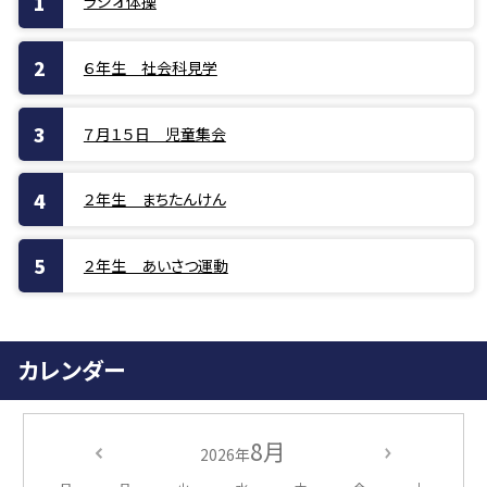
ラジオ体操
６年生 社会科見学
７月１５日 児童集会
２年生 まちたんけん
２年生 あいさつ運動
カレンダー
8月
2026年