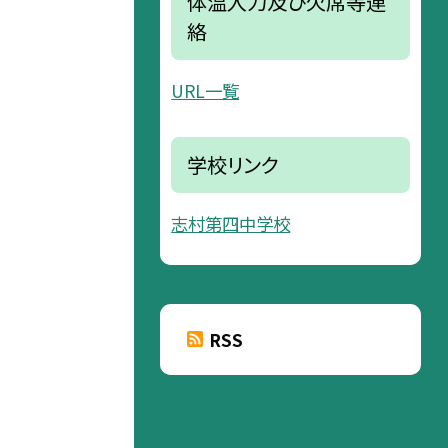
体温入力及び欠席等連
絡
URL一覧
学校リンク
志村第四中学校
RSS