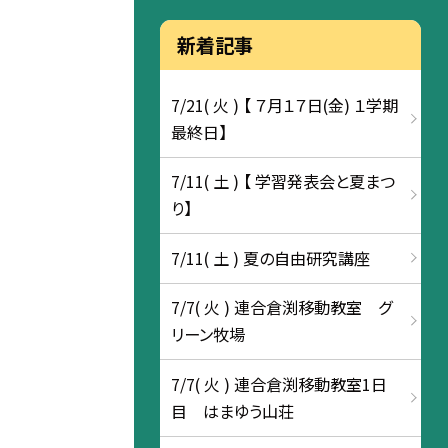
新着記事
7/21( 火 ) 【 ７月１７日(金) １学期
最終日】
7/11( 土 ) 【 学習発表会と夏まつ
り】
7/11( 土 ) 夏の自由研究講座
7/7( 火 ) 連合倉渕移動教室 グ
リーン牧場
7/7( 火 ) 連合倉渕移動教室1日
目 はまゆう山荘