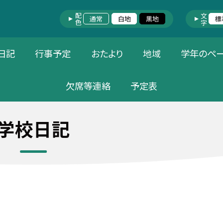
配色
文字
通常
白地
黒地
標
日記
行事予定
おたより
地域
学年のぺ
欠席等連絡
予定表
学校日記