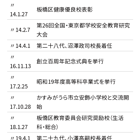
〃
板橋区健康優良校表彰
14.1.27
第26回全国・東京都学校安全教育研究
〃14.2.7
大会
〃14.4.1
第二十八代、沼澤政司校長着任
〃
創立百周年記念式典を挙行
16.11.13
〃
昭和19年度高等科卒業式を挙行
17.2.25
〃
かすみがうら市立安飾小学校と交流開
17.10.28
始
〃
板僑区教育委員会研究奨励校（生活
18.1.27
科・総合）
〃19.4.1
第二十九代、小澤高嗣校長着任