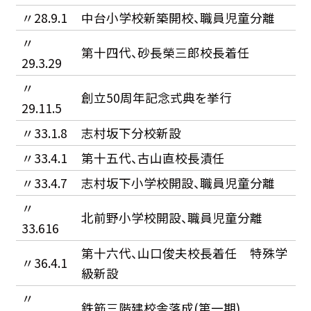
〃28.9.1
中台小学校新築開校、職員児童分離
〃
第十四代、砂長榮三郎校長着任
29.3.29
〃
創立50周年記念式典を挙行
29.11.5
〃33.1.8
志村坂下分校新設
〃33.4.1
第十五代、古山直校長漬任
〃33.4.7
志村坂下小学校開設、職員児童分離
〃
北前野小学校開設、職員児童分離
33.616
第十六代、山口俊夫校長着任 特殊学
〃36.4.1
級新設
〃
鉄筋三階建校舎落成(第一期)