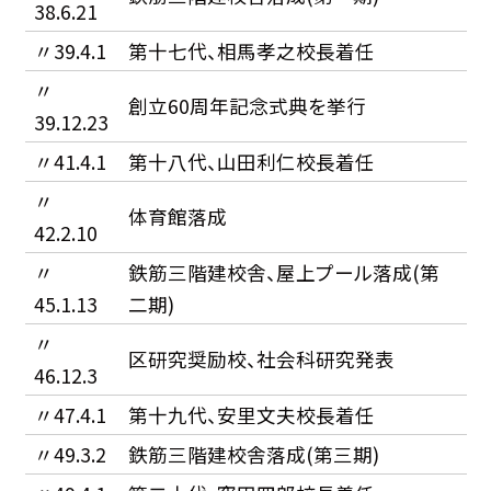
38.6.21
〃39.4.1
第十七代、相馬孝之校長着任
〃
創立60周年記念式典を挙行
39.12.23
〃41.4.1
第十八代、山田利仁校長着任
〃
体育館落成
42.2.10
〃
鉄筋三階建校舎、屋上プール落成(第
45.1.13
二期)
〃
区研究奨励校、社会科研究発表
46.12.3
〃47.4.1
第十九代、安里文夫校長着任
〃49.3.2
鉄筋三階建校舎落成(第三期)