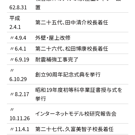
62.8.31
置
平成
第二十五代、田中清介校長着任
2.4.1
〃4.9.4
外壁・屋上改修
〃6.4.1
第二十六代、松田博康校長着任
〃6.9.19
耐震補強工事完了
〃
創立90周年記念式典を挙行
6.10.29
昭和19年度初等科卒業証書授与式を
〃8.2.17
挙行
〃
インターネットモデル校研究報告会
10.11.26
〃11.4.1
第二十七代、久富美智子校長着任