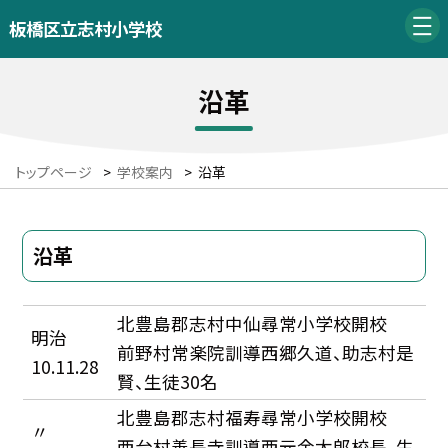
板橋区立志村小学校
沿革
トップページ
>
学校案内
>
沿革
沿革
北豊島郡志村中仙尋常小学校開校
明治
前野村常楽院訓導西郷久道、助志村是
10.11.28
賢、生徒30名
北豊島郡志村福寿尋常小学校開校
〃
西台村善長寺訓導西元金太郎校長、生