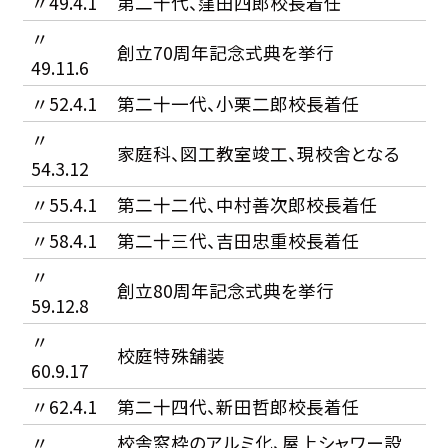
〃49.4.1
第二十代、窪田四郎校長着任
〃
創立70周年記念式典を挙行
49.11.6
〃52.4.1
第二十一代、小栗二郎校長着任
〃
家庭科、図工教室竣工、現校舎となる
54.3.12
〃55.4.1
第二十二代、中村善次郎校長着任
〃58.4.1
第二十三代、吉田忠重校長着任
〃
創立80周年記念式典を挙行
59.12.8
〃
校庭特殊舖装
60.9.17
〃62.4.1
第二十四代、新田哲郎校長着任
〃
校舎窓枠のアルミ化、屋上シャワー設