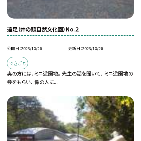
遠足（井の頭自然文化園）No.２
公開日
2023/10/26
更新日
2023/10/26
できごと
奥の方には、ミニ遊園地。 先生の話を聞いて、 ミニ遊園地の
券をもらい、 係の人に...