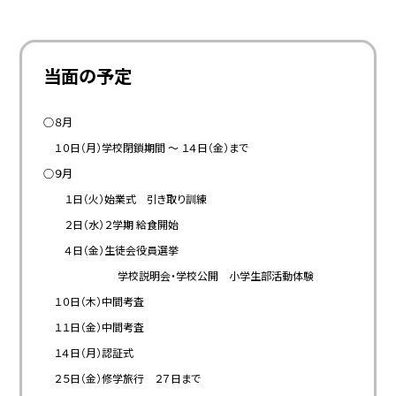
当面の予定
○８月
１０日（月）学校閉鎖期間 ～ １４日（金）まで
○９月
１日（火）始業式 引き取り訓練
２日（水）２学期 給食開始
４日（金）生徒会役員選挙
学校説明会・学校公開 小学生部活動体験
１０日（木）中間考査
１１日（金）中間考査
１４日（月）認証式
２５日（金）修学旅行 ２７日まで