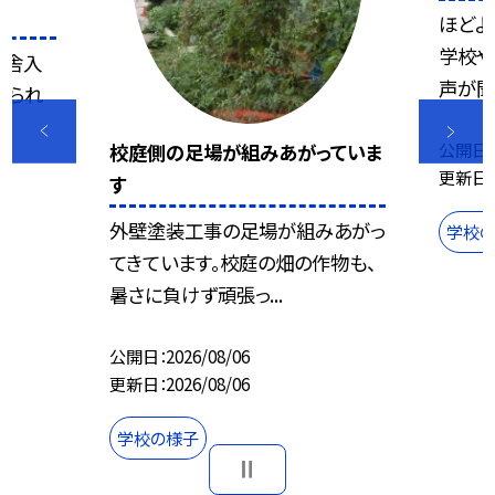
ほどよ
学校や
校舎入
声が聞こ
飾られ
公開日
校庭側の足場が組みあがっていま
更新日
す
外壁塗装工事の足場が組みあがっ
学校
てきています。校庭の畑の作物も、
暑さに負けず頑張っ...
公開日
2026/08/06
更新日
2026/08/06
学校の様子