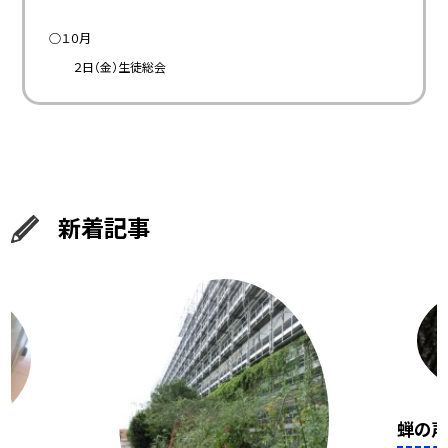
○１０月
２日（金）生徒総会
新着記事
蝉の