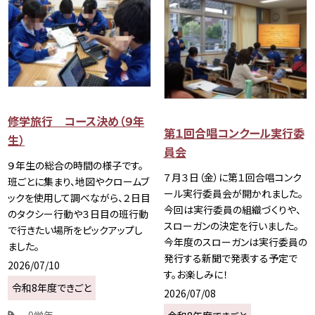
修学旅行 コース決め（９年
第１回合唱コンクール実行委
生）
員会
９年生の総合の時間の様子です。
７月３日（金）に第１回合唱コンク
班ごとに集まり、地図やクロームブ
ール実行委員会が開かれました。
ックを使用して調べながら、２日目
今回は実行委員の組織づくりや、
のタクシー行動や３日目の班行動
スローガンの決定を行いました。
で行きたい場所をピックアップし
今年度のスローガンは実行委員の
ました。
発行する新聞で発表する予定で
2026/07/10
す。お楽しみに！
令和8年度できごと
2026/07/08
9学年