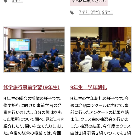
令和8年度できごと
7学年
8学年
9学年
修学旅行事前学習（９年生）
9年生 学年朝礼
９年生の総合の授業の様子です。
９年生の学年朝礼の様子です。今
修学旅行に向けた事前学習の発
週は合唱コンクールに向けて、事
表を行いました。自分の興味をも
前に行ったアンケートの結果を踏
った場所について調べ、見どころを
まえ、クラス曲の抽選会を行いま
紹介したり、問いを立てたりしまし
した。抽選の結果、今年度のクラス
た。今後の総合の授業では、今回
曲は１組 群青２組 いつまでも３組