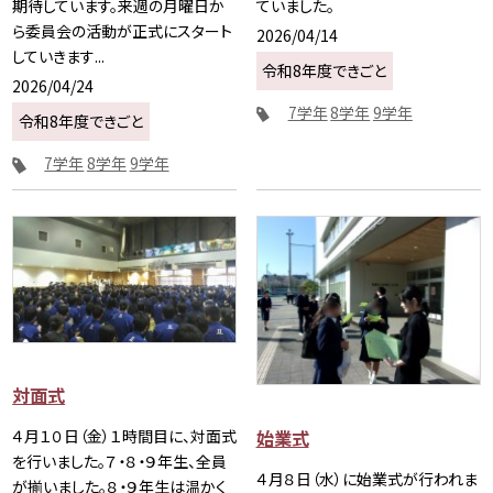
期待しています。来週の月曜日か
ていました。
ら委員会の活動が正式にスタート
2026/04/14
していきます...
令和8年度できごと
2026/04/24
7学年
8学年
9学年
令和8年度できごと
7学年
8学年
9学年
対面式
始業式
４月１０日（金）１時間目に、対面式
を行いました。７・８・９年生、全員
４月８日（水）に始業式が行われま
が揃いました。８・９年生は温かく