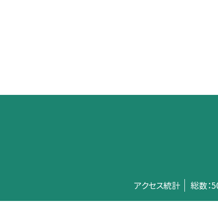
アクセス統計
総数：
5
©板橋区立赤塚第一中学校