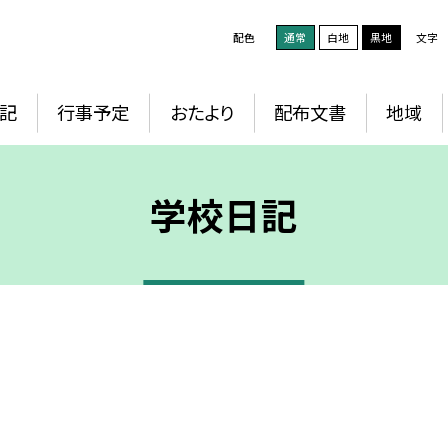
配色
通常
白地
黒地
文字
記
行事予定
おたより
配布文書
地域
学校日記